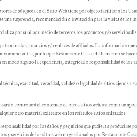
tores de búsqueda en el Sitio Web tiene por objeto facilitar a los Usu
se una sugerencia, recomendación o invitación para la visita de los 
ializa por sí ni por medio de terceros los productos y/o servicios dis
atrocinados, anuncios y/o enlaces de afiliados. La información que ap
pios anunciantes, por lo que
Restaurante Casa del Duende
no se hace 
 en modo alguno la experiencia, integridad o responsabilidad de los an
écnica, exactitud, veracidad, validez o legalidad de sitios ajenos a s
isará o controlará el contenido de otros sitios web, así como tampoc
lquier otro material existente en los referidos sitios enlazados.
sponsabilidad por los daños y perjuicios que pudieran producirse por e
s y servicios de los sitios web no gestionados por
Restaurante Casa