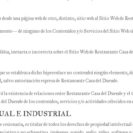
 desde una página web de otro, distinto, sitio web al Sitio Web de
Res
mente— de ninguno de los Contenidos y/o Servicios del Sitio Web si
lsa, inexacta o incorrecta sobre el Sitio Web de
Restaurante Casa d
l que se establezca dicho hiperenlace no contendrá ningún elemento, 
l, salvo autorización expresa de
Restaurante Casa del Duende
.
á la existencia de relaciones entre
Restaurante Casa del Duende
y el 
 del Duende
de los contenidos, servicios y/o actividades ofrecidos en 
TUAL E INDUSTRIAL
 cesionaria, es titular de todos los derechos de propiedad intelectual 
ciativo y no exhaustivo, imágenes, sonido, audio, vídeo, software o